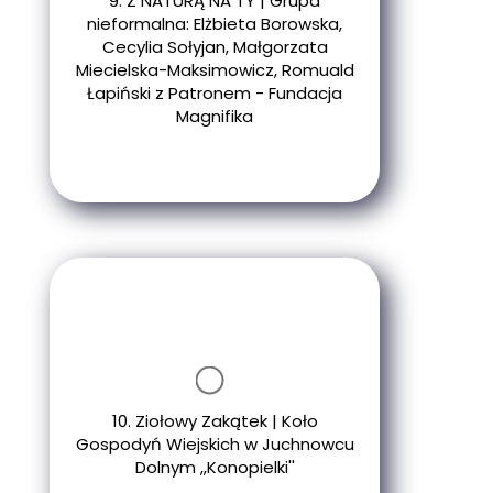
9. Z NATURĄ NA TY | Grupa
nieformalna: Elżbieta Borowska,
Cecylia Sołyjan, Małgorzata
Miecielska-Maksimowicz, Romuald
Łapiński z Patronem - Fundacja
Magnifika
10. Ziołowy Zakątek | Koło
Gospodyń Wiejskich w Juchnowcu
Dolnym ,,Konopielki''