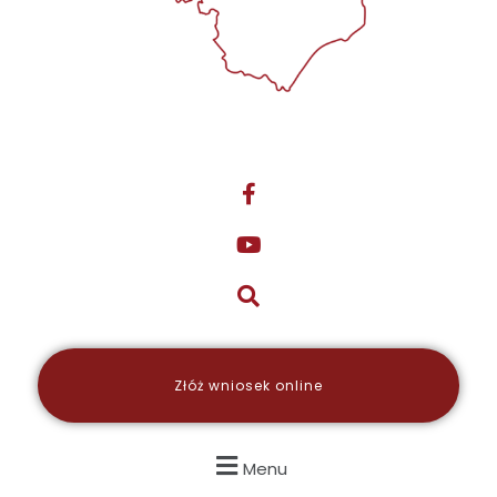
Złóż wniosek online
Menu