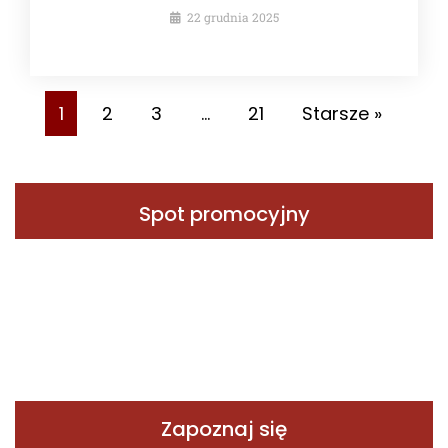
22 grudnia 2025
1
2
3
…
21
Starsze »
Spot promocyjny
Zapoznaj się