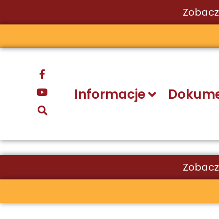
Zobacz
Przejdź
do
treści
Informacje
Dokume
Zobacz