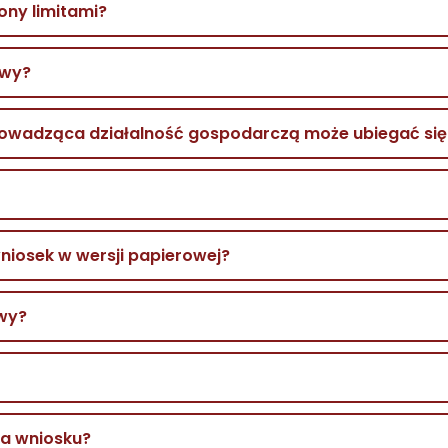
ony limitami?
owy?
owadząca działalność gospodarczą może ubiegać się
iosek w wersji papierowej?
wy?
ia wniosku?