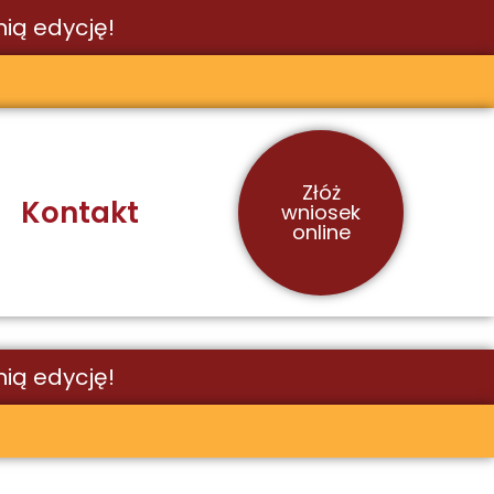
ią edycję!
Złóż
Kontakt
wniosek
online
ią edycję!