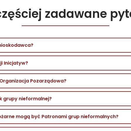
częściej zadawane pyt
Wnioskodawca?
i Inicjatyw?
a Organizacja Pozarządowa?
k grupy nieformalnej?
 Pożarne mogą być Patronami grup nieformalnych?