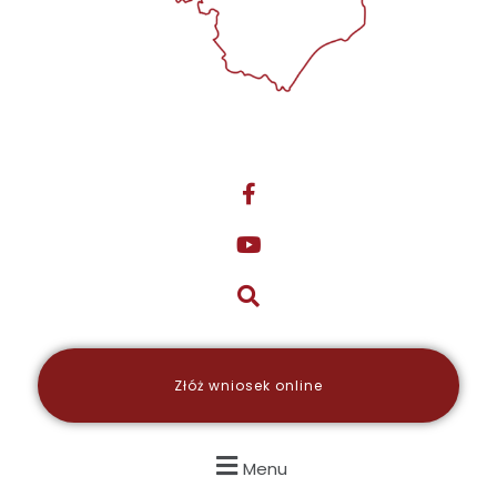
Złóż wniosek online
Menu