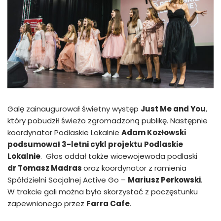
Galę zainaugurował świetny występ
Just Me and You
,
który pobudził świeżo zgromadzoną publikę. Następnie
koordynator Podlaskie Lokalnie
Adam Kozłowski
podsumował 3-letni cykl projektu Podlaskie
Lokalnie
. Głos oddał także wicewojewoda podlaski
dr Tomasz Madras
oraz koordynator z ramienia
Spółdzielni Socjalnej Active Go –
Mariusz Perkowski
.
W trakcie gali można było skorzystać z poczęstunku
zapewnionego przez
Farra Cafe
.