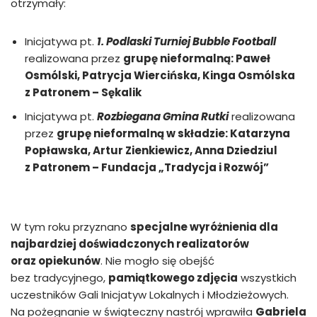
otrzymały:
Inicjatywa pt.
1. Podlaski Turniej Bubble Football
realizowana przez
grupę nieformalną: Paweł
Osmólski, Patrycja Wiercińska, Kinga Osmólska
z Patronem – Sękalik
Inicjatywa pt.
Rozbiegana Gmina Rutki
realizowana
przez
grupę nieformalną w składzie: Katarzyna
Popławska, Artur Zienkiewicz, Anna Dziedziul
z Patronem – Fundacja „Tradycja i Rozwój”
W tym roku przyznano
specjalne wyróżnienia dla
najbardziej doświadczonych realizatorów
oraz opiekunów
. Nie mogło się obejść
bez tradycyjnego,
pamiątkowego zdjęcia
wszystkich
uczestników Gali Inicjatyw Lokalnych i Młodzieżowych.
Na pożegnanie w świąteczny nastrój wprawiła
Gabriela