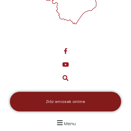
Złóż wniosek online
Menu