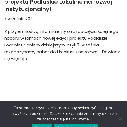
projektu Podlaskie Lokalnie na rozwój
instytucjonalny!
7 września 2021
Z przyjemnością informujemy o rozpoczęciu kolejnego
naboru w ramach nowej edycji projektu Podlaskie
Lokalnie! Z dniem dzisiejszym, czyli 7 września
rozpoczynamy nabór do I konkursu na rozwój…
Dowiedz
się więcej »
Ta strona korzysta z ciasteczek aby świadczyć usługi na
najwyższym poziomie. Dalsze korzystanie ze strony oznacza,
Polityka prywatności
że zgadzasz się na ich użycie.