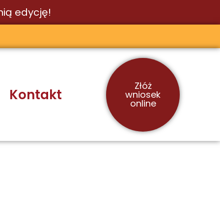
ią edycję!
Złóż
Kontakt
wniosek
online