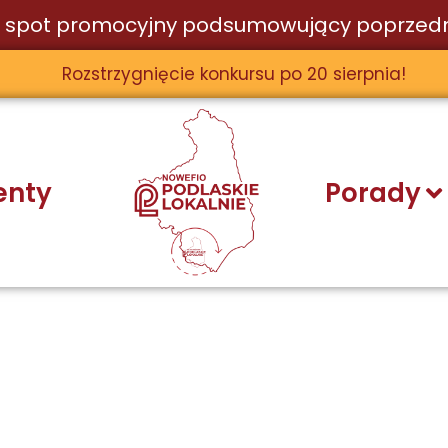
 spot promocyjny podsumowujący poprzedn
Rozstrzygnięcie konkursu po 20 sierpnia!
nty
Porady