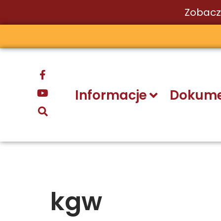
Zobacz
Przejdź
do
treści
Informacje
Dokume
kgw