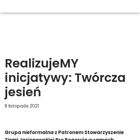
RealizujeMY
inicjatywy: Twórcza
jesień
8 listopada 2021
Grupa nieformalna z Patronem
Stowarzyszenie
Ziemi Jasionowskiej Pro Bogoryja
w ramach