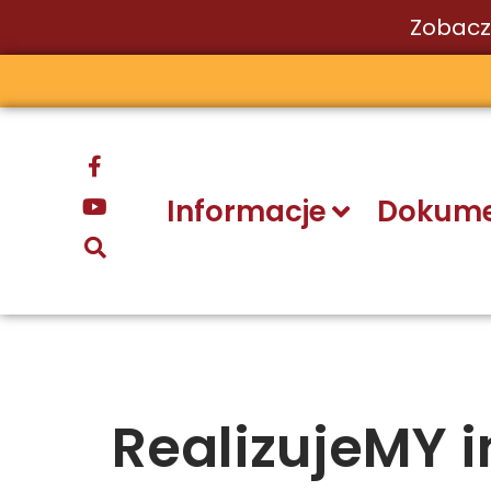
Zobacz
Przejdź
do
treści
Informacje
Dokume
RealizujeMY i