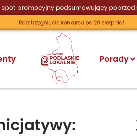
 spot promocyjny podsumowujący poprzedn
Rozstrzygnięcie konkursu po 20 sierpnia!
nty
Porady
nicjatywy: