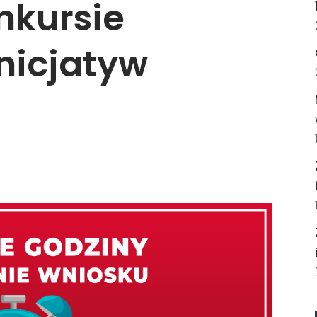
nkursie
nicjatyw