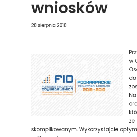
wniosków
28 sierpnia 2018
Pr
w 
Os
do
zo
Na
or
kt
że 
skomplikowanym. Wykorzystajcie optymalni