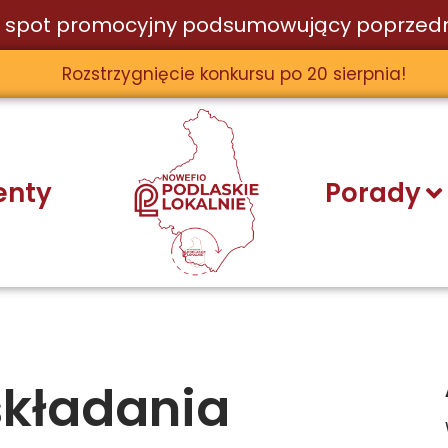
 spot promocyjny podsumowujący poprzedn
Rozstrzygnięcie konkursu po 20 sierpnia!
nty
Porady
składania