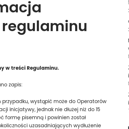
rmacja
i regulaminu
y w treści Regulaminu.
ano zapis:
m przypadku, wystąpić może do Operatorów
ji inicjatywy, jednak nie dłużej niż do 15
eć formę pisemną i powinien został
 okoliczności uzasadniających wydłużenie