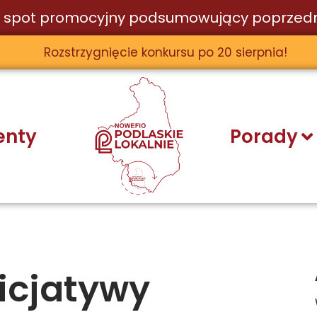
 spot promocyjny podsumowujący poprzedn
Rozstrzygnięcie konkursu po 20 sierpnia!
nty
Porady
icjatywy